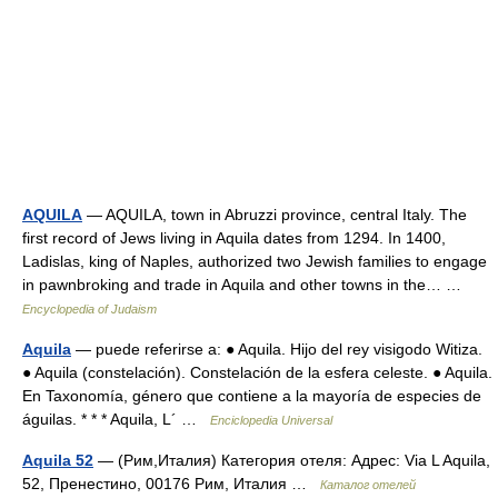
AQUILA
— AQUILA, town in Abruzzi province, central Italy. The
first record of Jews living in Aquila dates from 1294. In 1400,
Ladislas, king of Naples, authorized two Jewish families to engage
in pawnbroking and trade in Aquila and other towns in the… …
Encyclopedia of Judaism
Aquila
— puede referirse a: ● Aquila. Hijo del rey visigodo Witiza.
● Aquila (constelación). Constelación de la esfera celeste. ● Aquila.
En Taxonomía, género que contiene a la mayoría de especies de
águilas. * * * Aquila, L´ …
Enciclopedia Universal
Aquila 52
— (Рим,Италия) Категория отеля: Адрес: Via L Aquila,
52, Пренестино, 00176 Рим, Италия …
Каталог отелей