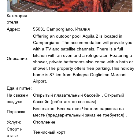
Категория
отеля:
Адрес:
55031 Camporgiano, Италия
Offering an outdoor pool, Aquila 2 is located in
Camporgiano. The accommodation will provide you
with a TV and satellite channels. There is a full
kitchen with an oven and a refrigerator. Featuring a
Описание:
shower, private bathrooms also come with a bath or
shower.The property offers free parking.This holiday
home is 87 km from Bologna Guglielmo Marconi
Airport.
Еда и питье:
На свежем
Открытый плавательный бассейн , Открытый
воздухе:
бассейн (работает по сезонам)
Бесплатно! Бесплатная Частная парковка на
Парковка:
месте (предварительный заказ не требуется) .
Услуги:
Отопление
Спорт и
Теннисный корт
отдых: