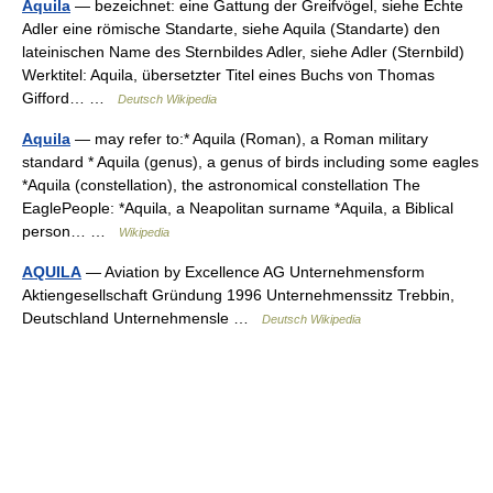
Aquila
— bezeichnet: eine Gattung der Greifvögel, siehe Echte
Adler eine römische Standarte, siehe Aquila (Standarte) den
lateinischen Name des Sternbildes Adler, siehe Adler (Sternbild)
Werktitel: Aquila, übersetzter Titel eines Buchs von Thomas
Gifford… …
Deutsch Wikipedia
Aquila
— may refer to:* Aquila (Roman), a Roman military
standard * Aquila (genus), a genus of birds including some eagles
*Aquila (constellation), the astronomical constellation The
EaglePeople: *Aquila, a Neapolitan surname *Aquila, a Biblical
person… …
Wikipedia
AQUILA
— Aviation by Excellence AG Unternehmensform
Aktiengesellschaft Gründung 1996 Unternehmenssitz Trebbin,
Deutschland Unternehmensle …
Deutsch Wikipedia